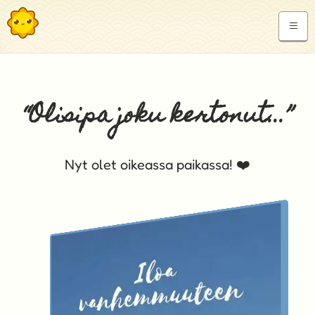
ILOA
Vanhemmuuteen
“Olisipa joku kertonut...”
Nyt olet oikeassa paikassa! ❤️