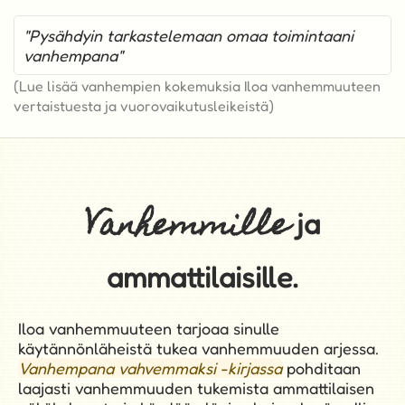
"Opin uudelleen iloitsemaan lapsistani"
(Lue lisää vanhempien kokemuksia Iloa vanhemmuuteen
vertaistuesta ja vuorovaikutusleikeistä)
Vanhemmille
ja
ammattilaisille.
Iloa vanhemmuuteen tarjoaa sinulle
käytännönläheistä tukea vanhemmuuden arjessa.