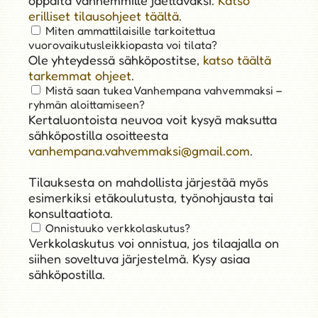
oppaita vanhemmille jaettavaksi.
Katso
erilliset tilausohjeet täältä
.
Miten ammattilaisille tarkoitettua
vuorovaikutusleikkiopasta voi tilata?
Ole yhteydessä sähköpostitse,
katso täältä
tarkemmat ohjeet
.
Mistä saan tukea Vanhempana vahvemmaksi –
ryhmän aloittamiseen?
Kertaluontoista neuvoa voit kysyä maksutta
sähköpostilla osoitteesta
vanhempana.vahvemmaksi@gmail.com
.
Tilauksesta on mahdollista järjestää myös
esimerkiksi etäkoulutusta, työnohjausta tai
konsultaatiota.
Onnistuuko verkkolaskutus?
Verkkolaskutus voi onnistua, jos tilaajalla on
siihen soveltuva järjestelmä. Kysy asiaa
sähköpostilla.