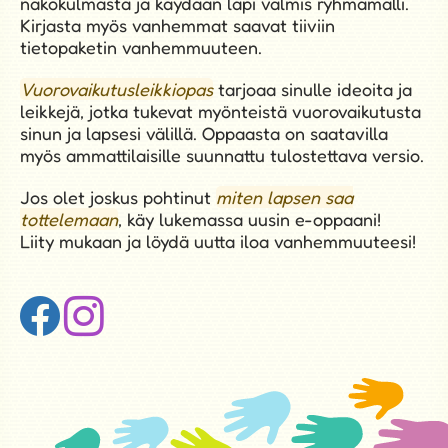
Vanhempana vahvemmaksi -kirjassa
pohditaan
laajasti vanhemmuuden tukemista ammattilaisen
näkökulmasta ja käydään läpi valmis ryhmämalli.
Kirjasta myös vanhemmat saavat tiiviin
tietopaketin vanhemmuuteen.
Vuorovaikutusleikkiopas
tarjoaa sinulle ideoita ja
leikkejä, jotka tukevat myönteistä vuorovaikutusta
sinun ja lapsesi välillä. Oppaasta on saatavilla
myös ammattilaisille suunnattu tulostettava versio.
Jos olet joskus pohtinut
miten lapsen saa
tottelemaan
, käy lukemassa uusin e-oppaani!
Liity mukaan ja löydä uutta iloa vanhemmuuteesi!