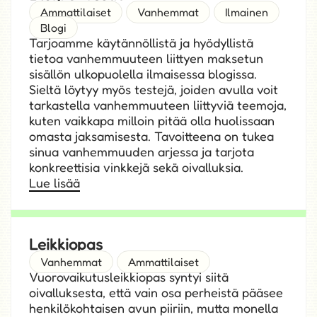
Blogi & Testit
Ammattilaiset
Vanhemmat
Ilmainen
Blogi
Tarjoamme käytännöllistä ja hyödyllistä
tietoa vanhemmuuteen liittyen maksetun
sisällön ulkopuolella ilmaisessa blogissa.
Sieltä löytyy myös testejä, joiden avulla voit
tarkastella vanhemmuuteen liittyviä teemoja,
kuten vaikkapa milloin pitää olla huolissaan
omasta jaksamisesta. Tavoitteena on tukea
sinua vanhemmuuden arjessa ja tarjota
konkreettisia vinkkejä sekä oivalluksia.
Lue lisää
Leikkiopas
Vanhemmat
Ammattilaiset
Vuorovaikutusleikkiopas syntyi siitä