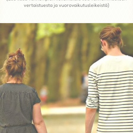
(Lue lisää vanhempien kokemuksia Iloa vanhemmuuteen
vertaistuesta ja vuorovaikutusleikeistä)