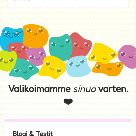
- psykologi, psykoterapeutti Korhonen, S.
(2017)
Valikoimamme
sinua
varten.
❤️