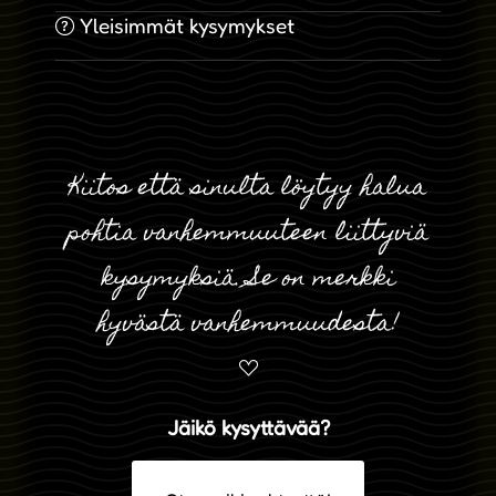
Yleisimmät kysymykset
Kiitos että sinulta löytyy halua
pohtia vanhemmuuteen liittyviä
kysymyksiä. Se on merkki
hyvästä vanhemmuudesta!
Jäikö kysyttävää?