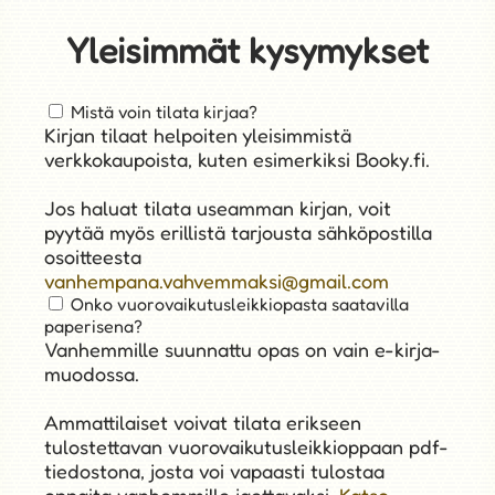
Yleisimmät kysymykset
Mistä voin tilata kirjaa?
Kirjan tilaat helpoiten yleisimmistä
verkkokaupoista, kuten esimerkiksi Booky.fi.
Jos haluat tilata useamman kirjan, voit
pyytää myös erillistä tarjousta sähköpostilla
osoitteesta
vanhempana.vahvemmaksi@gmail.com
Onko vuorovaikutusleikkiopasta saatavilla
paperisena?
Vanhemmille suunnattu opas on vain e-kirja-
muodossa.
Ammattilaiset voivat tilata erikseen
tulostettavan vuorovaikutusleikkioppaan pdf-
tiedostona, josta voi vapaasti tulostaa