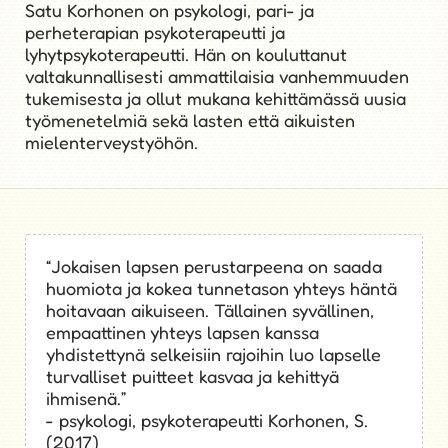
Satu Korhonen
Psykologi, psykoterapeutti
Satu Korhonen on psykologi, pari- ja
perheterapian psykoterapeutti ja
lyhytpsykoterapeutti. Hän on kouluttanut
valtakunnallisesti ammattilaisia vanhemmuuden
tukemisesta ja ollut mukana kehittämässä uusia
työmenetelmiä sekä lasten että aikuisten
mielenterveystyöhön.
“Jokaisen lapsen perustarpeena on saada
huomiota ja kokea tunnetason yhteys häntä
hoitavaan aikuiseen. Tällainen syvällinen,
empaattinen yhteys lapsen kanssa
yhdistettynä selkeisiin rajoihin luo lapselle
turvalliset puitteet kasvaa ja kehittyä
ihmisenä.”