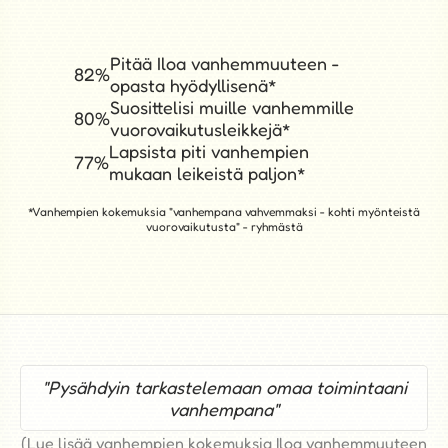
Pitää Iloa vanhemmuuteen -
82%
opasta hyödyllisenä*
Suosittelisi muille vanhemmille
80%
vuorovaikutusleikkejä*
Lapsista piti vanhempien
77%
mukaan leikeistä paljon*
*Vanhempien kokemuksia "vanhempana vahvemmaksi - kohti myönteistä
vuorovaikutusta" - ryhmästä
"Opin uudelleen iloitsemaan lapsistani"