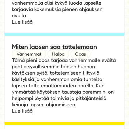
oivalluksesta, että vain osa perheistä pääsee
henkilökohtaisen avun piiriin, mutta monella
vanhemmalla olisi kykyä luoda lapselle
korjaavia kokemuksia pienen ohjauksen
avulla.
Lue lisää
Miten lapsen saa tottelemaan
Vanhemmat
Halpa
Opas
Tämä pieni opas tarjoaa vanhemmalle eväitä
pohtia syvällisemmin lapsen huonon
käytöksen syitä, tottelemiseen liittyviä
käsityksiä ja vanhemman omia tunteita
lapsen tottelemattomuuden äärellä. Kun
ymmärtää käytöksen taustoja paremmin, on
helpompi löytää toimivia ja pitkäjänteisiä
keinoja lapsen ohjaamiseen.
Lue lisää