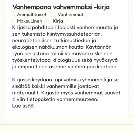
Vanhempana vahvemmaksi -kirja
Ammattilaiset
Vanhemmat
Maksullinen
Kirja
Kirjassa pohditaan laajasti vanhemmuutta ja
sen tukemista kiintymyssuhdeteorian,
neurotieteellisen tutkimustiedon ja
ekologisen näkökulman kautta. Käytännön
työn perustana toimii voimavarakeskeinen
työskentelytapa, dialogisuus sekä hyväksyvä
ja empaattinen asenne vanhempaa kohtaan.
Kirjassa käydään läpi valmis ryhmämalli ja se
sisältää kaikki vanhemmille jaettavat
materiaalit. Kirjasta myös vanhemmat saavat
tiiviin tietopaketin vanhemmuuteen.
Lue lisää